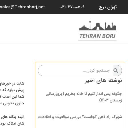
رش
تهران برج
sales@Tehranborj.net
021-47000509
ه
حتوا
جستجو
جستجو
کردن
کردن
نوشته های اخیر
شاید در خبرهای
پیش بیاید که م
چگونه پس انداز کنیم تا خانه بخریم (بروزرسانی
شما این است که
زمستان 1403)
جلوی تعاونی مع
البته بنگاه ها
شهرک راه آهن کجاست؟ بررسی موقعیت و اطلاعات
شان املاک بود 