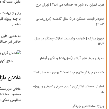
دلیل است که دو
غرب تهران بالا شهر به حساب می آید؟ | تهران برج
نمودار قیمت مسکن در 5 سال گذشته (بروزرسانی
یا چند پروژه ک
1403)
باشد .
به همین دلیل با
نوروز مبارک | خلاصه وضعیت املاک چیتگر در سال
حاضر نیز حداقل 6 سال را پیش رو دارد در حالیکه املاک به این گزینه اشاره نمیکند وی میگوید پروژه تازه استار
1402
معرفی برج های آبشار (تعزیرات) و نگین آبشار
اخلال گرا
خانه در چیتگر متری چند است؟ بهمن ماه سال 1402
دلالان با
تعاونی مسکن ایثارگران غرب: معرفی تعاونی و پروژه
دلالان بازار مس
ها
معاملات مشکوك 
تنظیمی ممکن است
پروژه ساختمانی چیتگر