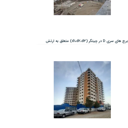
برج های سری D در چیتگر (d1،d2،d3) متعلق به ارتش