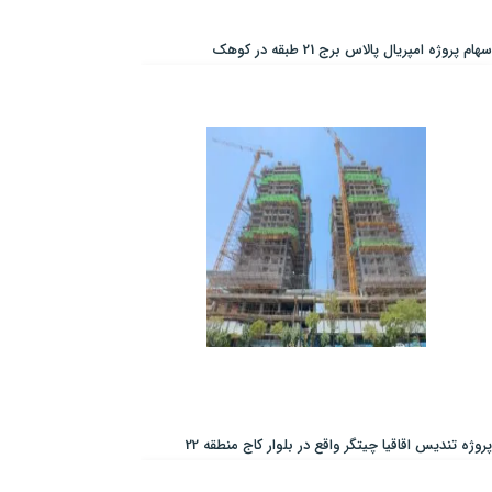
سهام پروژه امپریال پالاس برج 21 طبقه در کوهک
پروژه تندیس اقاقیا چیتگر واقع در بلوار کاج منطقه 22