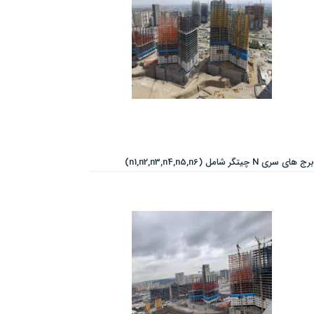
برج های سری N چیتگر شامل (n1,n2,n3,n4,n5,n6)