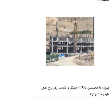
پروژه نارنجستان 3،4،5 چیتگر و قیمت روز برج های
نارنجستان 1و2