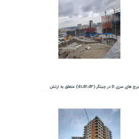
برج های سری D در چیتگر (d1،d2،d3) متعلق به ارتش