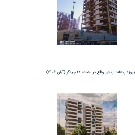
پروژه پدافند ارتش واقع در منطقه 22 چیتگر (آبان 1404)