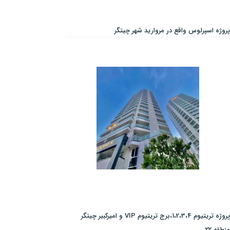
پروژه اسپرلوس واقع در مروارید شهر چیتگر
پروژه تریتیوم 1،2،3،4،برج تریتیوم VIP و امیرکبیر چیتگر
منطقه 22