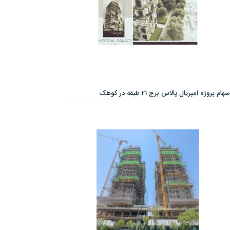
سهام پروژه امپریال پالاس برج 21 طبقه در کوهک