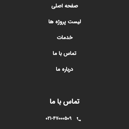
صفحه اصلی
لیست پروژه ها
خدمات
تماس با ما
درباره ما
تماس با ما
021-47000509