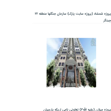
پروژه شمشاد (پروژه سایت پارک) سازمان جنگلها منطقه 22
چیتگر
پروژه میلان (بقیه الله3) تعاونی نامی اریکه پارسیان