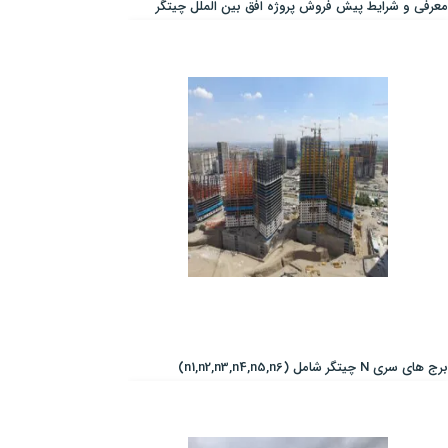
معرفی و شرایط پیش فروش پروژه افق بین الملل چیتگر
برج های سری N چیتگر شامل (n1,n2,n3,n4,n5,n6)