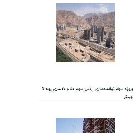
پروژه سهام توانمندسازی ارتش سهام 50 و 20 متری پهنه D
چیتگر