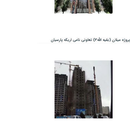
پروژه میلان (بقیه الله3) تعاونی نامی اریکه پارسیان