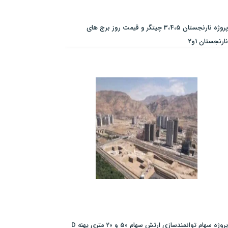
پروژه نارنجستان 3،4،5 چیتگر و قیمت روز برج های
نارنجستان 1و2
پروژه سهام توانمندسازی ارتش سهام 50 و 20 متری پهنه D