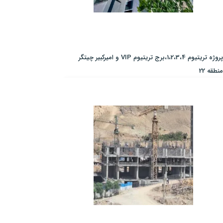
پروژه تریتیوم 1،2،3،4،برج تریتیوم VIP و امیرکبیر چیتگر
منطقه 22