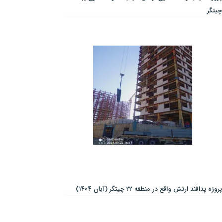
چیتگر
پروژه پدافند ارتش واقع در منطقه 22 چیتگر (آبان 1404)