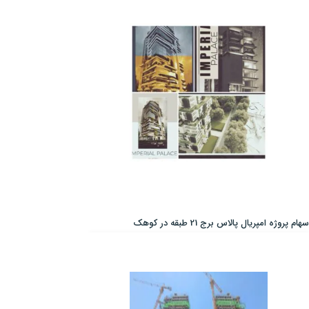
سهام پروژه امپریال پالاس برج 21 طبقه در کوهک