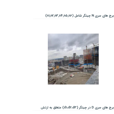
برج های سری N چیتگر شامل (n1,n2,n3,n4,n5,n6)
برج های سری D در چیتگر (d1،d2،d3) متعلق به ارتش