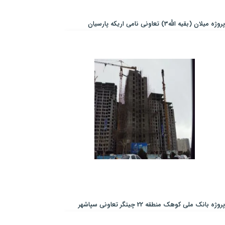
پروژه میلان (بقیه الله3) تعاونی نامی اریکه پارسیان
پروژه بانک ملی کوهک منطقه 22 چیتگر تعاونی سپاشهر