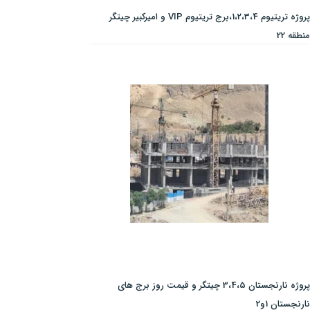
پروژه تریتیوم 1،2،3،4،برج تریتیوم VIP و امیرکبیر چیتگر
منطقه 22
پروژه نارنجستان 3،4،5 چیتگر و قیمت روز برج های
نارنجستان 1و2