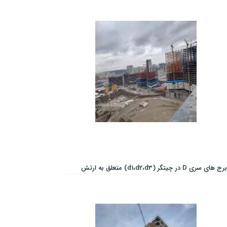
برج های سری D در چیتگر (d1،d2،d3) متعلق به ارتش