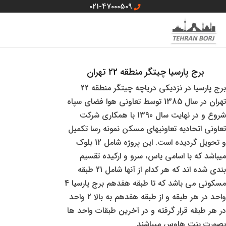
رش
021-47000509
ه
MAIN
منو سایت
حتوا
MENU
برج پارسیا چیتگر منطقه 22 تهران
برج پارسیا در نزدیکی دریاچه چیتگر منطقه 22
تهران در سال 1385 توسط تعاونی هوا فضای سپاه
شروع و در نهایت سال 1390 با همکاری شرکت
تعاونی اتحادیه تعاونیهای مسکن نمونه رسا تکمیل
و تحویل گردیده است. این پروژه شامل 12 بلوک
میباشد که با اسامی یاس، سرو و ارکیده تقسیم
بندی شده اند که هر کدام از آنها شامل 21 طبقه
مسکونی می باشد که تا طبقه هفدهم برج پارسیا 4
واحد در هر طبقه و از طبقه هفدهم به بالا 2 واحد
در هر طبقه قرار گرفته و در آخرین طبقات واحد ها
بصورت پنت هاوس میباشند.