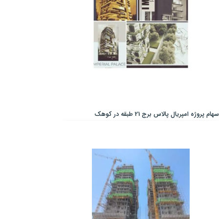
سهام پروژه امپریال پالاس برج 21 طبقه در کوهک