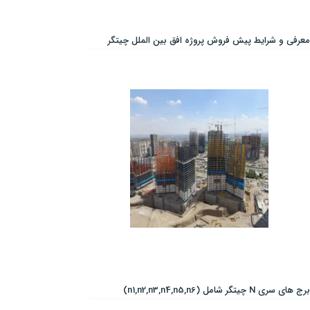
معرفی و شرایط پیش فروش پروژه افق بین الملل چیتگر
برج های سری N چیتگر شامل (n1,n2,n3,n4,n5,n6)