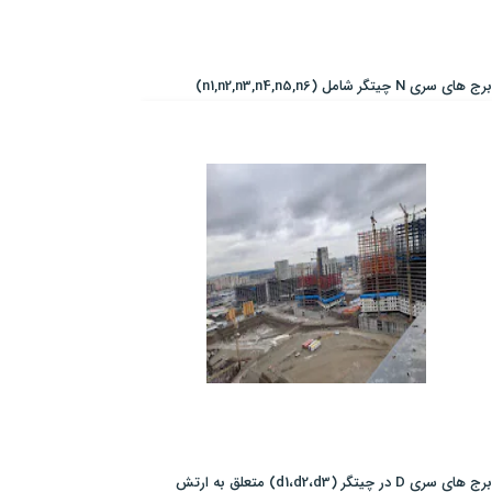
برج های سری N چیتگر شامل (n1,n2,n3,n4,n5,n6)
برج های سری D در چیتگر (d1،d2،d3) متعلق به ارتش