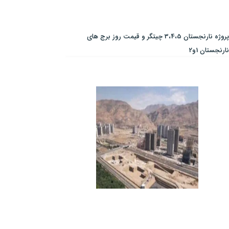
پروژه نارنجستان 3،4،5 چیتگر و قیمت روز برج های
نارنجستان 1و2