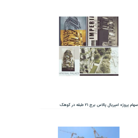
سهام پروژه امپریال پالاس برج 21 طبقه در کوهک