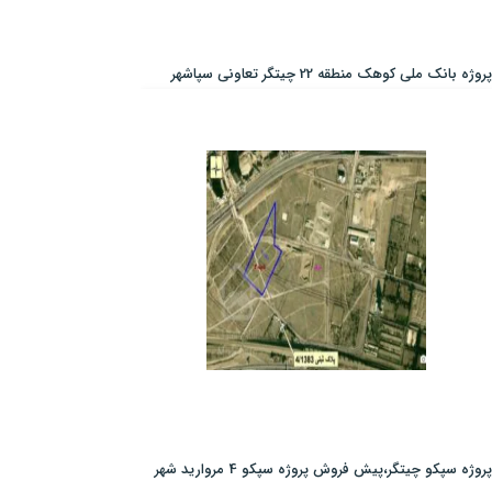
پروژه بانک ملی کوهک منطقه 22 چیتگر تعاونی سپاشهر
پروژه سپکو چیتگر،پیش فروش پروژه سپکو 4 مروارید شهر