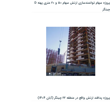
پروژه سهام توانمندسازی ارتش سهام 50 و 20 متری پهنه D
چیتگر
پروژه پدافند ارتش واقع در منطقه 22 چیتگر (آبان 1404)