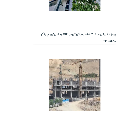
پروژه تریتیوم 1،2،3،4،برج تریتیوم VIP و امیرکبیر چیتگر
منطقه 22