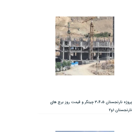
پروژه نارنجستان 3،4،5 چیتگر و قیمت روز برج های
نارنجستان 1و2