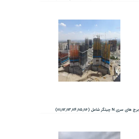
برج های سری N چیتگر شامل (n1,n2,n3,n4,n5,n6)