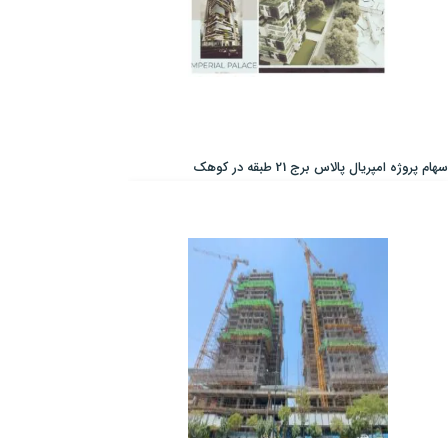
سهام پروژه امپریال پالاس برج 21 طبقه در کوهک