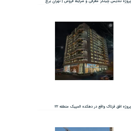
پروژه تندیس چیتگر: معرفی و شرایط فروش | تهران برج
پروژه افق فرتاک واقع در دهکده المپیک منطقه 22