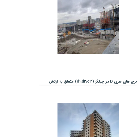
برج های سری D در چیتگر (d1،d2،d3) متعلق به ارتش