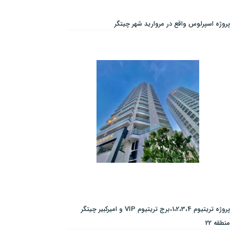
پروژه اسپرلوس واقع در مروارید شهر چیتگر
پروژه تریتیوم 1،2،3،4،برج تریتیوم VIP و امیرکبیر چیتگر
منطقه 22