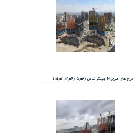
برج های سری N چیتگر شامل (n1,n2,n3,n4,n5,n6)