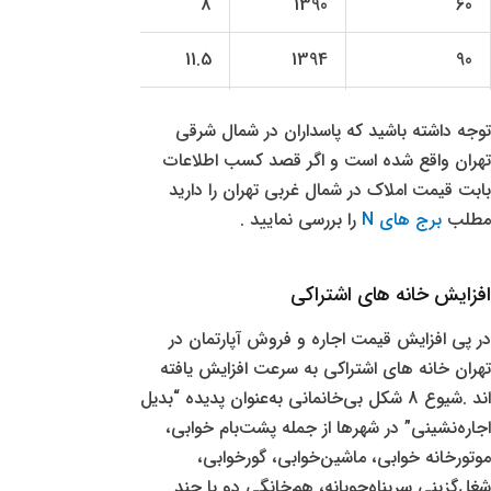
.33
8
1390
60
7.78
11.5
1394
90
4.29
12.8
1388
112
توجه داشته باشید که پاسداران در شمال شرقی
تهران واقع شده است و اگر قصد کسب اطلاعات
2.86
13
1395
91
بابت قیمت املاک در شمال غربی تهران را دارید
مطلب
برج های N
را بررسی نمایید .
5.76
17.2
1386
118
8.98
19.5
1397
98
افزایش خانه های اشتراکی
230
28.75
1400
125
در پی افزایش قیمت اجاره و فروش آپارتمان در
تهران خانه های اشتراکی به سرعت افزایش یافته
اند .شیوع 8 شکل بی‌خانمانی به‌عنوان پدیده “بدیل
اجاره‌نشینی” در شهرها از جمله پشت‌بام خوابی،
موتورخانه خوابی، ماشین‌خوابی، گورخوابی،
شغل‌گزینی سرپناه‌جویانه، هم‌خانگی دو یا چند