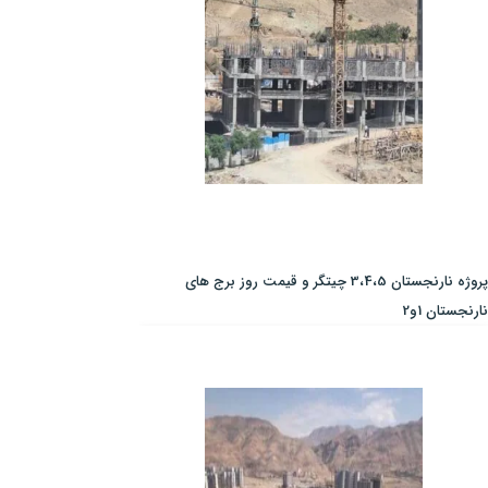
پروژه نارنجستان 3،4،5 چیتگر و قیمت روز برج های
نارنجستان 1و2