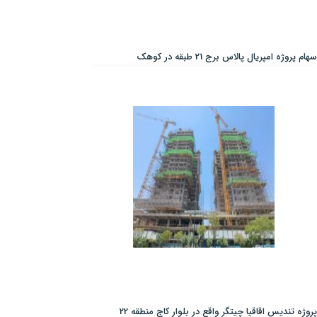
سهام پروژه امپریال پالاس برج 21 طبقه در کوهک
پروژه تندیس اقاقیا چیتگر واقع در بلوار کاج منطقه 22