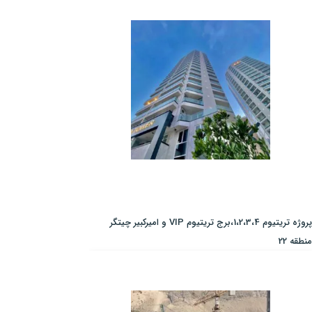
پروژه تریتیوم 1،2،3،4،برج تریتیوم VIP و امیرکبیر چیتگر
منطقه 22