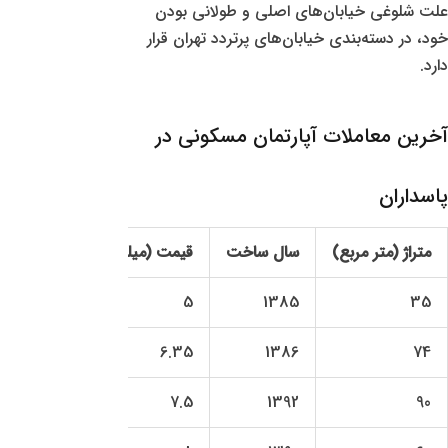
علت شلوغی خیابان‌های اصلی و طولانی بودن
خود، در دسته‌بندی خیابان‌های پرتردد تهران قرار
دارد.
آخرین معاملات آپارتمان مسکونی در
پاسداران
متراژ (متر مربع)
سال ساخت
قیمت (میلیارد تومان)
قیمت
2.86
5
1385
35
.81
6.35
1386
74
.33
7.5
1392
90