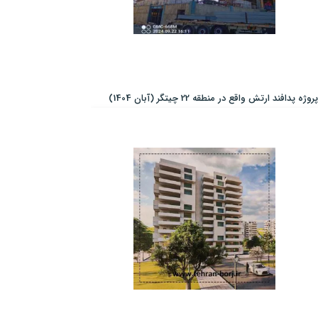
پروژه پدافند ارتش واقع در منطقه 22 چیتگر (آبان 1404)