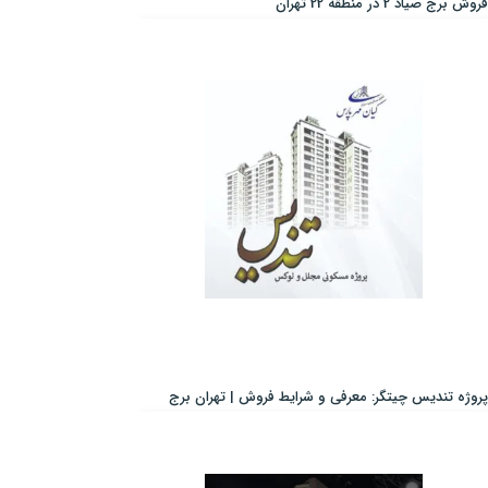
فروش برج صیاد 2 در منطقه 22 تهران
پروژه تندیس چیتگر: معرفی و شرایط فروش | تهران برج