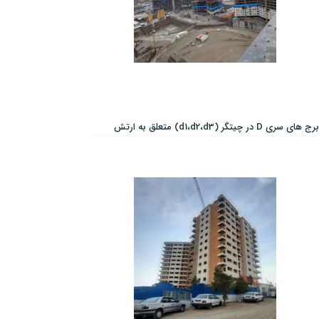
برج های سری D در چیتگر (d1،d2،d3) متعلق به ارتش