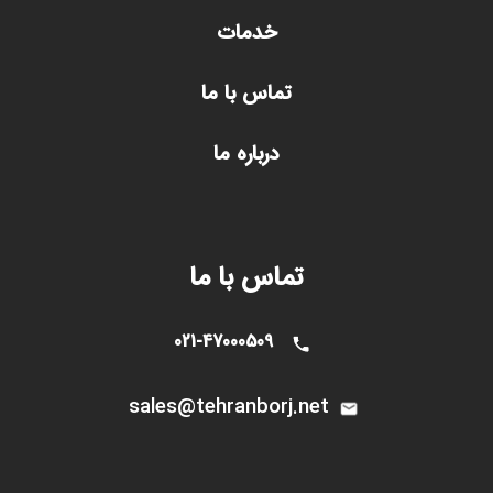
خدمات
تماس با ما
درباره ما
تماس با ما
021-47000509
sales@tehranborj.n
et