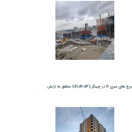
برج های سری D در چیتگر (d1،d2،d3) متعلق به ارتش