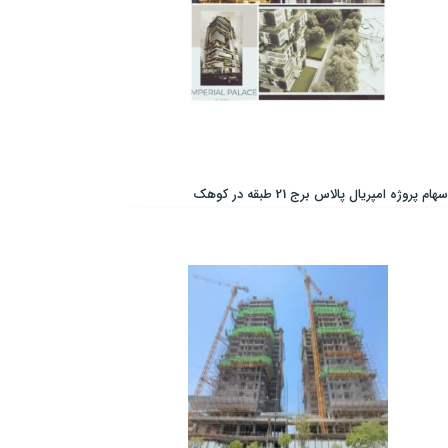
سهام پروژه امپریال پالاس برج 21 طبقه در کوهک