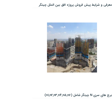
معرفی و شرایط پیش فروش پروژه افق بین الملل چیتگر
برج های سری N چیتگر شامل (n1,n2,n3,n4,n5,n6)