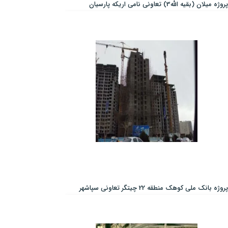
پروژه میلان (بقیه الله3) تعاونی نامی اریکه پارسیان
پروژه بانک ملی کوهک منطقه 22 چیتگر تعاونی سپاشهر