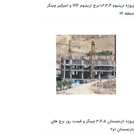
پروژه تریتیوم 1،2،3،4،برج تریتیوم VIP و امیرکبیر چیتگر
منطقه 22
پروژه نارنجستان 3،4،5 چیتگر و قیمت روز برج های
نارنجستان 1و2