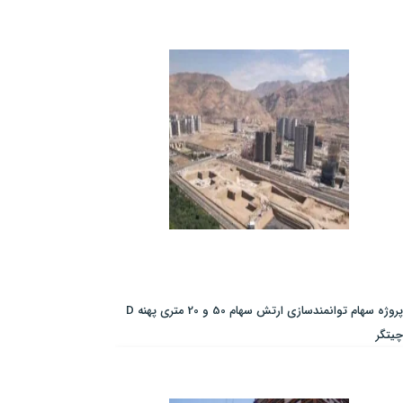
پروژه سهام توانمندسازی ارتش سهام 50 و 20 متری پهنه D
چیتگر