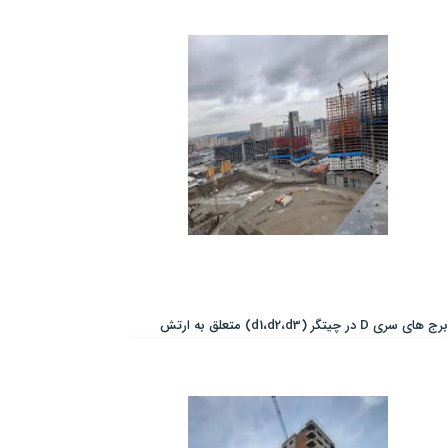
برج های سری D در چیتگر (d1،d2،d3) متعلق به ارتش