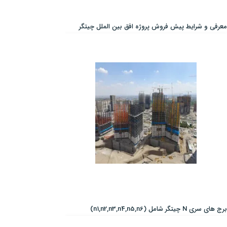
معرفی و شرایط پیش فروش پروژه افق بین الملل چیتگر
برج های سری N چیتگر شامل (n1,n2,n3,n4,n5,n6)