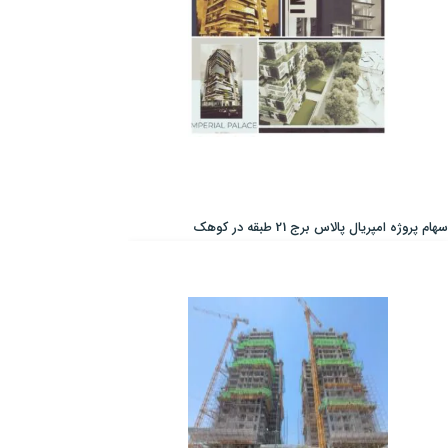
سهام پروژه امپریال پالاس برج 21 طبقه در کوهک