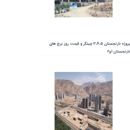
پروژه نارنجستان 3،4،5 چیتگر و قیمت روز برج های
نارنجستان 1و2