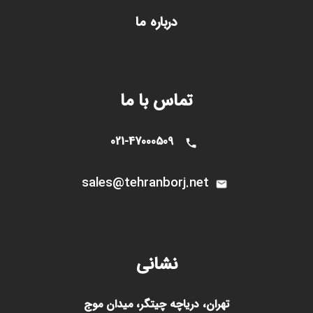
درباره ما
تماس با ما
021-47000509
sales@tehranborj.n
et
نشانی
تهران، دریاچه چیتگر، میدان موج