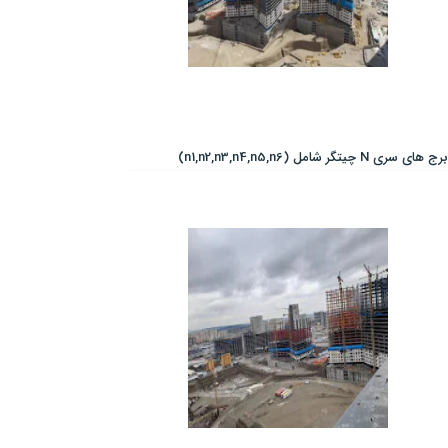
برج های سری N چیتگر شامل (n1,n2,n3,n4,n5,n6)