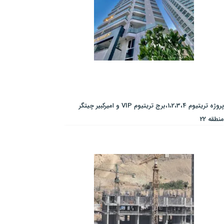
پروژه تریتیوم 1،2،3،4،برج تریتیوم VIP و امیرکبیر چیتگر
منطقه 22