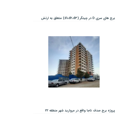
برج های سری D در چیتگر (d1،d2،d3) متعلق به ارتش
پروژه برج صدف ناجا واقع در مروارید شهر منطقه 22