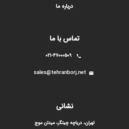
درباره ما
تماس با ما
021-47000509
sales@tehranborj.n
et
نشانی
تهران، دریاچه چیتگر، میدان موج