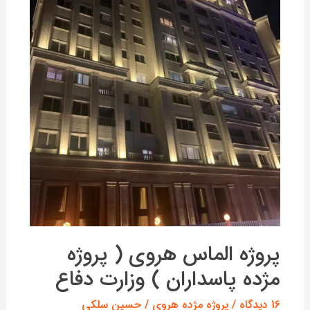
مژده
پاسداران
)
وزارت
دفاع
پروژه الماس هروی ( پروژه
مژده پاسداران ) وزارت دفاع
16 دیدگاه
/
پروژه مژده هروی
/
حسین سلکی