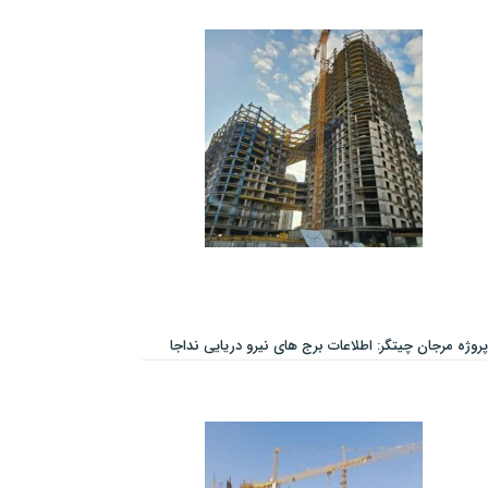
پروژه مرجان چیتگر: اطلاعات برج های نیرو دریایی نداجا