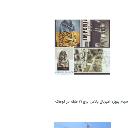
سهام پروژه امپریال پالاس برج 21 طبقه در کوهک