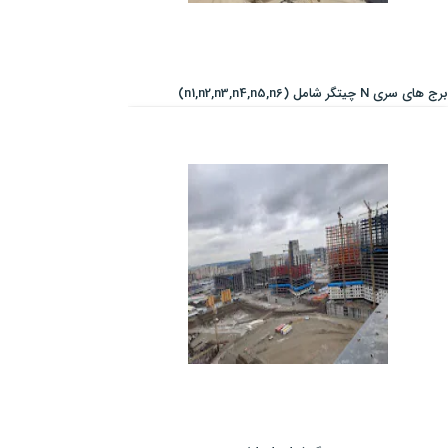
برج های سری N چیتگر شامل (n1,n2,n3,n4,n5,n6)