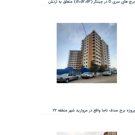
برج های سری D در چیتگر (d1،d2،d3) متعلق به ارتش
پروژه برج صدف ناجا واقع در مروارید شهر منطقه 22