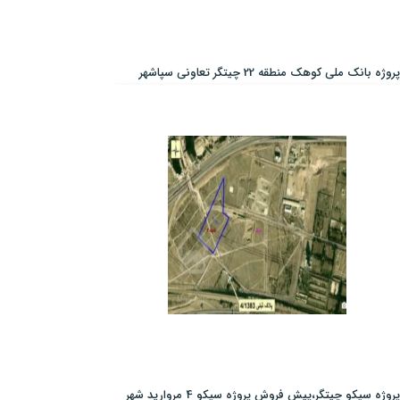
پروژه بانک ملی کوهک منطقه 22 چیتگر تعاونی سپاشهر
پروژه سپکو چیتگر،پیش فروش پروژه سپکو 4 مروارید شهر