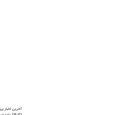
آخرین اخبار پر
(1403) دا