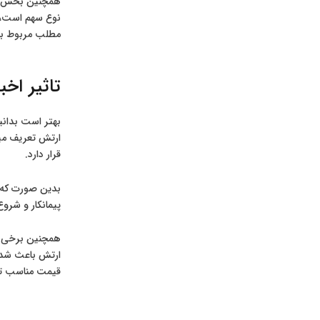
همچنین بخش شم
نوع سهم است، س
مطلب مربوط به 
تاثیر اخب
بهتر است بدانی
ارتش تعریف میش
قرار دارد.
بدین صورت که ا
پیمانکار و شرو
همچنین برخی ات
ارتش باعث شده 
قیمت مناسب تر ا