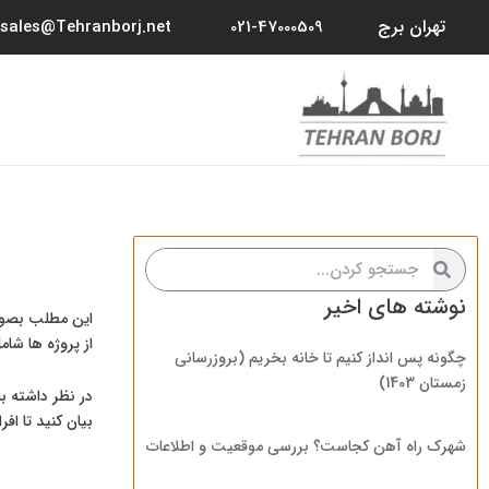
رش
تهران برج
sales@Tehranborj.net
021-47000509
ه
حتوا
جستجو
جستجو
کردن
کردن
نوشته های اخیر
این مطلب بصور
از پروژه ها ش
چگونه پس انداز کنیم تا خانه بخریم (بروزرسانی
زمستان 1403)
در نظر داشته ب
بیان کنید تا افر
شهرک راه آهن کجاست؟ بررسی موقعیت و اطلاعات