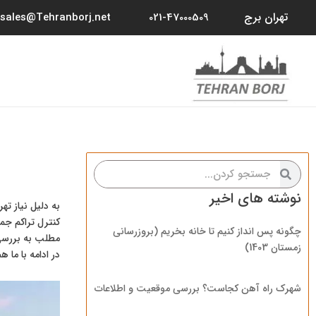
رش
تهران برج
sales@Tehranborj.net
021-47000509
ه
حتوا
جستجو
جستجو
کردن
کردن
نوشته های اخیر
به دلیل نیاز ت
کنترل تراکم جم
چگونه پس انداز کنیم تا خانه بخریم (بروزرسانی
زمستان 1403)
در ادامه با ما ه
شهرک راه آهن کجاست؟ بررسی موقعیت و اطلاعات