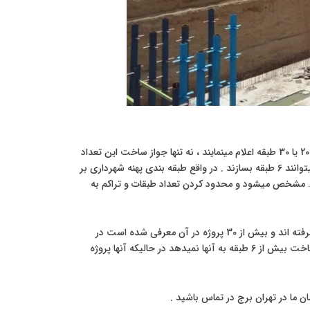
برخلاف آنچه تعاونی های مربوط به زمین های مروارید شهر در جدول فروش پروژه های خود را 20 یا 30 طبقه اعلام مینمایند ، نه تنها جواز ساخت این تعداد
طبقات را نمیتوانند داشته باشند بلکه زمین های آنها در طبقه بندی پهنه r131 میباشد که در کل میتوانند 6 طبقه بسازند . در واقع طبقه بندی پهنه شهرداری بر
 … مشخص میشود و محدود کردن تعداد طبقات و تراکم به
در حال حاضر محدوده مروارید شهر و علی الخصوص زمین هایی که در یک محدوده خاص قرار گرفته اند و بیش از 30 پروژه در آن معرفی شده است در
مرحله تغییر کاربری قرار گرفته اند که در صورت موافقت شهرداری تغییر کاربری پهنه آنها اجازه ساخت بیش از 6 طبقه به آنها نمیدهد در حالیکه آنها پروژه