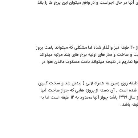
ار ارتش میباشد که پروژه های آنها در حال اجراست و در واقع میتوان این برج ها را بلند
همانطور که در بالا اشاره نمودیم در اوایل شروع ساخت و ساز تراکم برای ساخت برج های بیش از 40 طبقه نیز واگذار شده اما مشکلی که میتواند باعث بروز
 ساخت و ساز های اولیه برج های بلند مرتبه میتواند
ا نداریم در نتیجه میتواند باعث مسکوت ماندن هوا در
 این رو تراکم برج های این منطقه به 16 طبقه که 12 طبقه آن قابل سکونت میباشد ( در واقع 12 طبقه روی زمین به همراه لابی ) تبدیل شد و سخت گیری
 شده است . آن دسته از پروژه هایی که جواز ساخت آنها
مربوط به قبل از تاریخ 1399 میباشد جواز طبقات آنها بیش از 12 طبقه است و اگر جواز برای بعد از سال 1399 باشد جواز آنها محدود به 12 طبقه است اما به