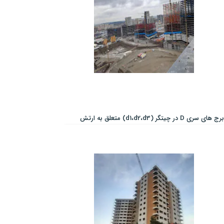
برج های سری D در چیتگر (d1،d2،d3) متعلق به ارتش