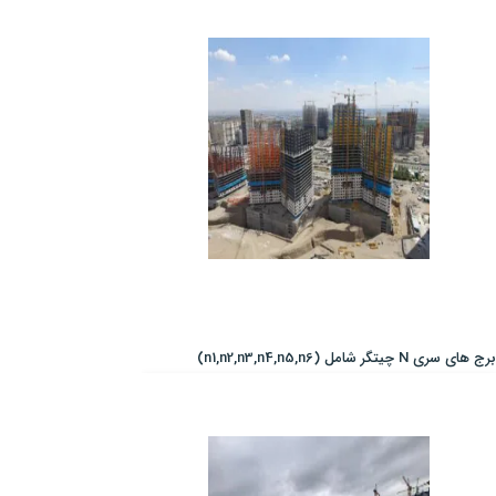
برج های سری N چیتگر شامل (n1,n2,n3,n4,n5,n6)