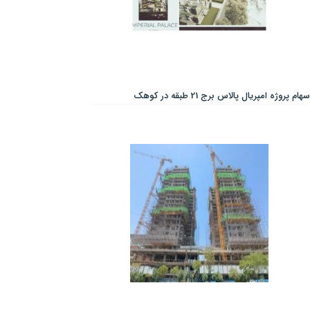
سهام پروژه امپریال پالاس برج 21 طبقه در کوهک