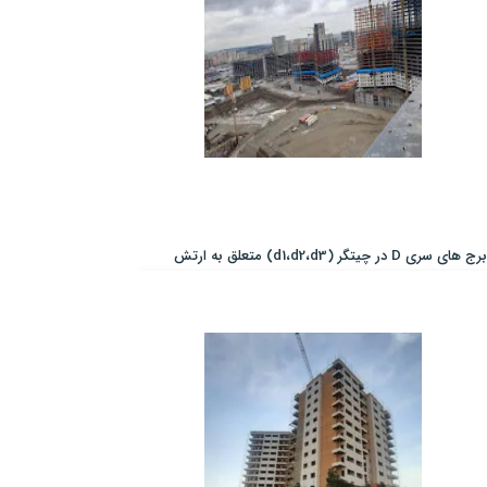
برج های سری D در چیتگر (d1،d2،d3) متعلق به ارتش