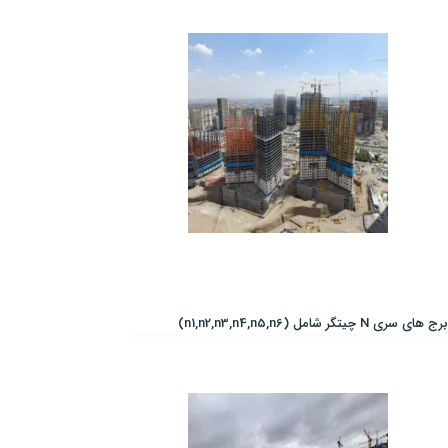
برج های سری N چیتگر شامل (n1,n2,n3,n4,n5,n6)