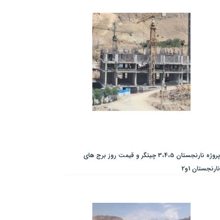
پروژه نارنجستان 3،4،5 چیتگر و قیمت روز برج های
نارنجستان 1و2