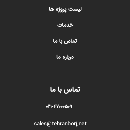
لیست پروژه ها
خدمات
تماس با ما
درباره ما
تماس با ما
021-47000509
sales@tehranborj.n
et