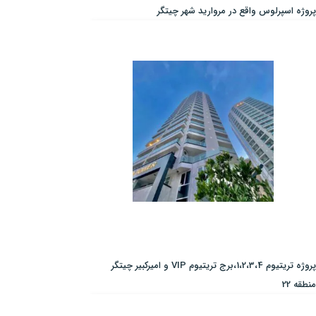
پروژه اسپرلوس واقع در مروارید شهر چیتگر
پروژه تریتیوم 1،2،3،4،برج تریتیوم VIP و امیرکبیر چیتگر
منطقه 22