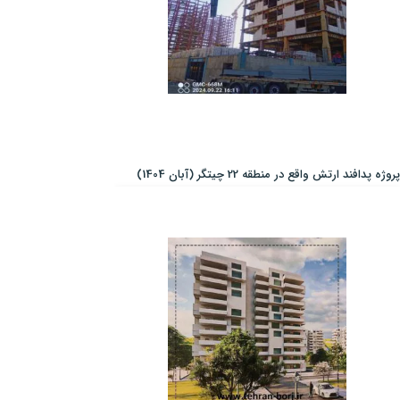
پروژه پدافند ارتش واقع در منطقه 22 چیتگر (آبان 1404)