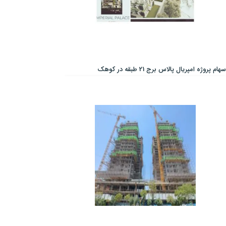
سهام پروژه امپریال پالاس برج 21 طبقه در کوهک