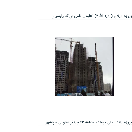
پروژه میلان (بقیه الله3) تعاونی نامی اریکه پارسیان
پروژه بانک ملی کوهک منطقه 22 چیتگر تعاونی سپاشهر