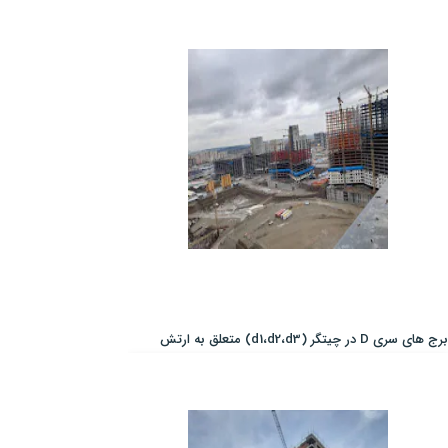
برج های سری D در چیتگر (d1،d2،d3) متعلق به ارتش