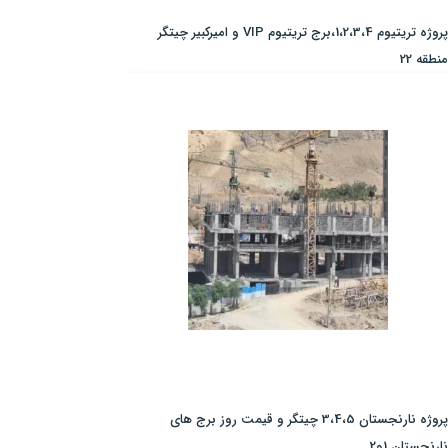
پروژه تریتیوم 1،2،3،4،برج تریتیوم VIP و امیرکبیر چیتگر
منطقه 22
پروژه نارنجستان 3،4،5 چیتگر و قیمت روز برج های
نارنجستان 1و2