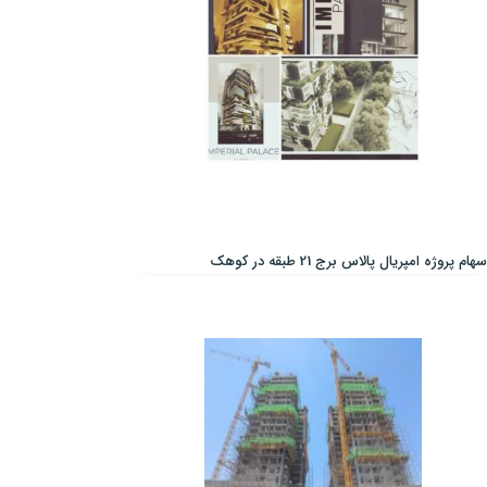
سهام پروژه امپریال پالاس برج 21 طبقه در کوهک