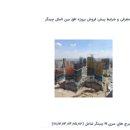
معرفی و شرایط پیش فروش پروژه افق بین الملل چیتگر
برج های سری N چیتگر شامل (n1,n2,n3,n4,n5,n6)