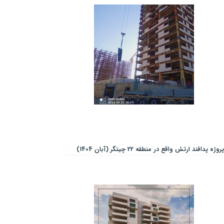
پروژه پدافند ارتش واقع در منطقه 22 چیتگر (آبان 1404)