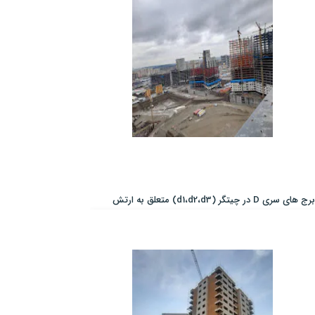
برج های سری D در چیتگر (d1،d2،d3) متعلق به ارتش