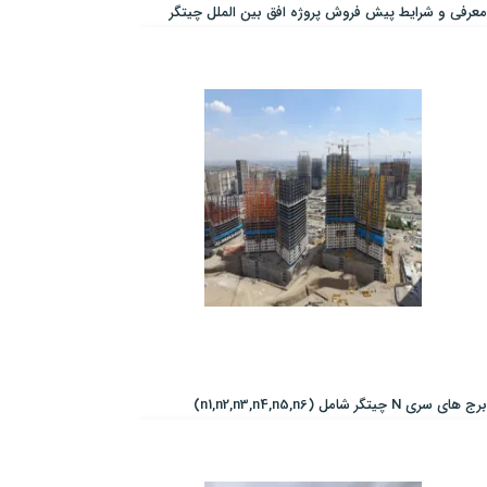
معرفی و شرایط پیش فروش پروژه افق بین الملل چیتگر
برج های سری N چیتگر شامل (n1,n2,n3,n4,n5,n6)