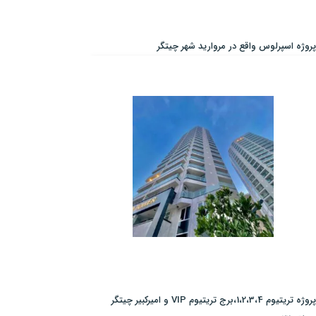
پروژه اسپرلوس واقع در مروارید شهر چیتگر
پروژه تریتیوم 1،2،3،4،برج تریتیوم VIP و امیرکبیر چیتگر