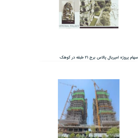
سهام پروژه امپریال پالاس برج 21 طبقه در کوهک