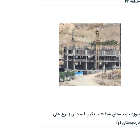
منطقه 22
پروژه نارنجستان 3،4،5 چیتگر و قیمت روز برج های
نارنجستان 1و2