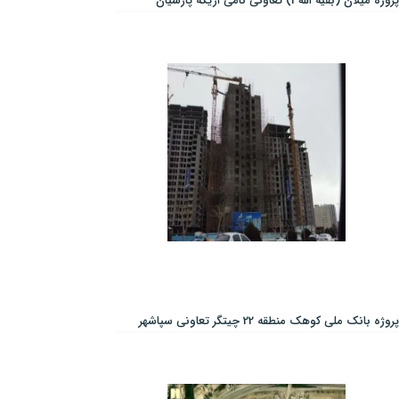
پروژه میلان (بقیه الله3) تعاونی نامی اریکه پارسیان
پروژه بانک ملی کوهک منطقه 22 چیتگر تعاونی سپاشهر