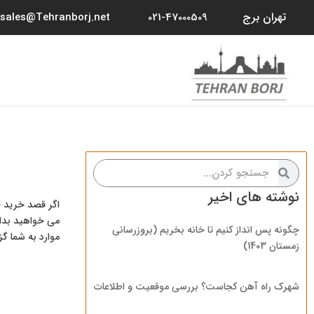
رش
تهران برج
sales@Tehranborj.net
021-47000509
ه
حتوا
جستجو
جستجو
کردن
کردن
نوشته های اخیر
اگر قصد خرید خا
می خواهید بدان
چگونه پس انداز کنیم تا خانه بخریم (بروزرسانی
موارد به شما گز
زمستان 1403)
شهرک راه آهن کجاست؟ بررسی موقعیت و اطلاعات