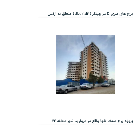
برج های سری D در چیتگر (d1،d2،d3) متعلق به ارتش
پروژه برج صدف ناجا واقع در مروارید شهر منطقه 22