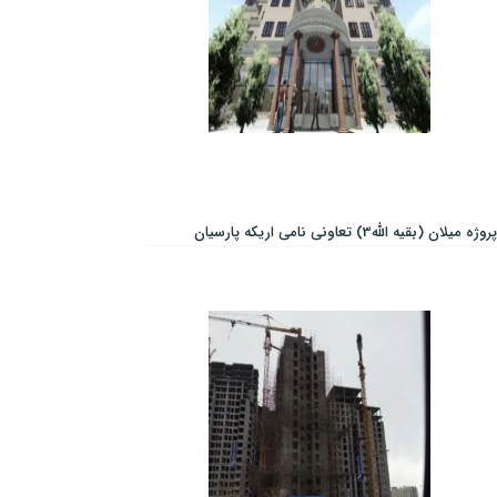
پروژه میلان (بقیه الله3) تعاونی نامی اریکه پارسیان