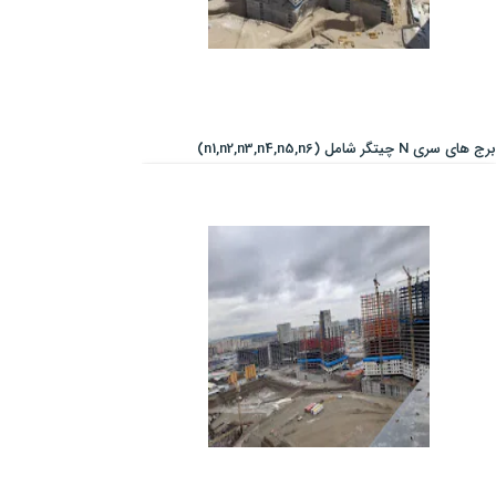
برج های سری N چیتگر شامل (n1,n2,n3,n4,n5,n6)