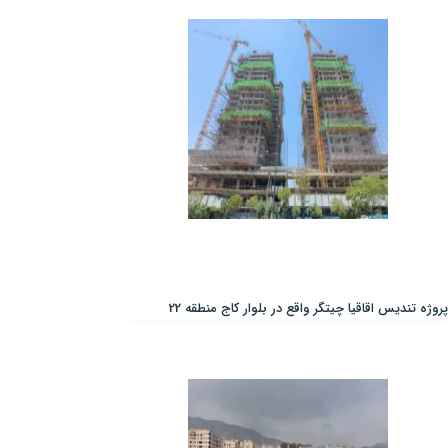
پروژه تندیس اقاقیا چیتگر واقع در بلوار کاج منطقه 22