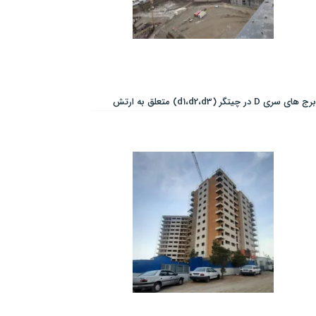
برج های سری D در چیتگر (d1،d2،d3) متعلق به ارتش