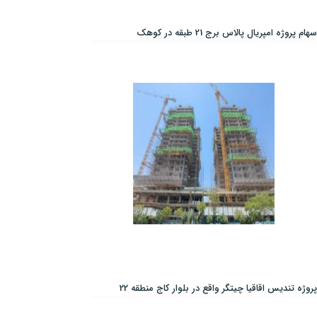
سهام پروژه امپریال پالاس برج 21 طبقه در کوهک
پروژه تندیس اقاقیا چیتگر واقع در بلوار کاج منطقه 22