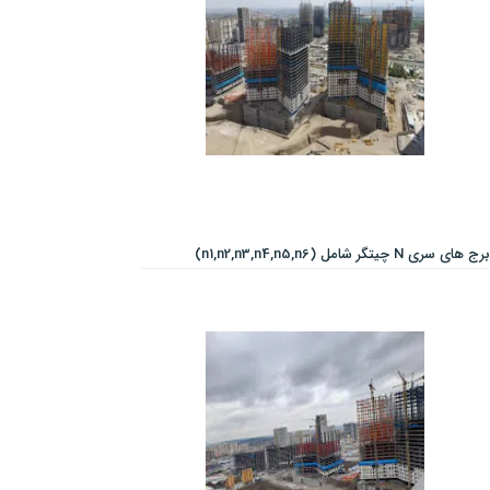
برج های سری N چیتگر شامل (n1,n2,n3,n4,n5,n6)