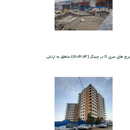
برج های سری D در چیتگر (d1،d2،d3) متعلق به ارتش