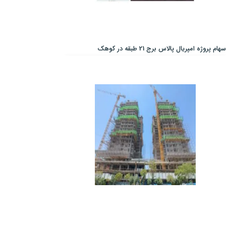
سهام پروژه امپریال پالاس برج 21 طبقه در کوهک