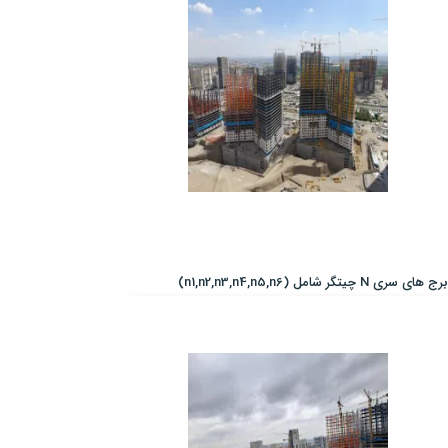
برج های سری N چیتگر شامل (n1,n2,n3,n4,n5,n6)