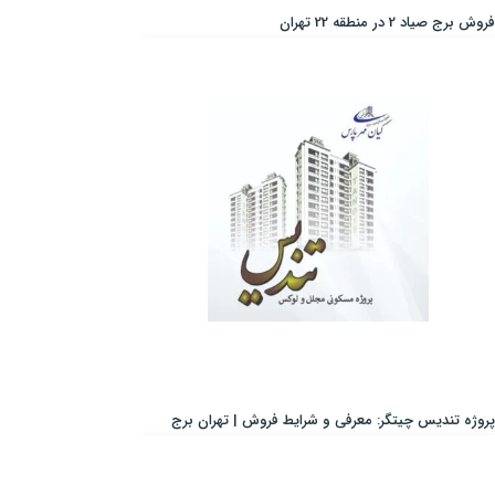
فروش برج صیاد 2 در منطقه 22 تهران
پروژه تندیس چیتگر: معرفی و شرایط فروش | تهران برج