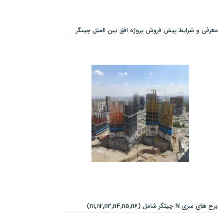
معرفی و شرایط پیش فروش پروژه افق بین الملل چیتگر
برج های سری N چیتگر شامل (n1,n2,n3,n4,n5,n6)