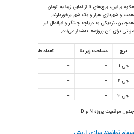
علاوه بر این، برج‌های n از نمایی زیبا به اتوبان
همت و شهربازی هزار و یک شهر برخوردارند.
همچنین، نزدیکی به دریاچه چیتگر و ایرانمال نیز
مزیتی برای این پروژه‌ها به‌شمار می‌آید.
برج
مساحت زیر بنا
تعداد طبقات مسکونی
جی ۱
–
–
جی ۲
–
–
جی ۳
–
–
B
متفاوت
متفاوت
جدول موقعیت پروژه N و D
N
متفاوت
۳۳ طبقه
سهام توانمند سازی ارتش