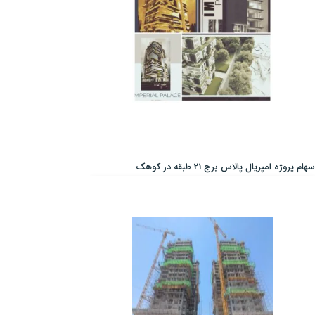
سهام پروژه امپریال پالاس برج 21 طبقه در کوهک