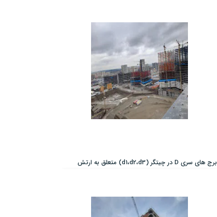
برج های سری D در چیتگر (d1،d2،d3) متعلق به ارتش