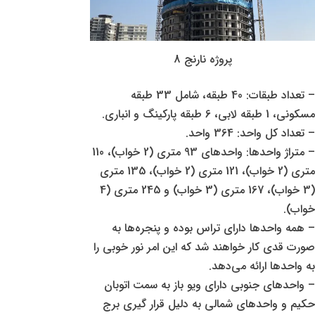
پروژه نارنج 8
– تعداد طبقات: 40 طبقه، شامل 33 طبقه
مسکونی، 1 طبقه لابی، 6 طبقه پارکینگ و انباری.
– تعداد کل واحد: 364 واحد.
– متراژ واحدها: واحدهای 93 متری (2 خواب)، 110
متری (2 خواب)، 121 متری (2 خواب)، 135 متری
(3 خواب)، 167 متری (3 خواب) و 245 متری (4
خواب).
– همه واحدها دارای تراس بوده و پنجره‌ها به
صورت قدی کار خواهند شد که این امر نور خوبی را
به واحدها ارائه می‌دهد.
– واحدهای جنوبی دارای ویو باز به سمت اتوبان
حکیم و واحدهای شمالی به دلیل قرار گیری برج