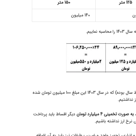
125 متر
150 متر
140 میلیون
واحد 110 متری در سال 1402 مبلغ 78 میلیون تومان اقساط پرداخت نموده (شروع اقساط از اواسط سال بوده) که در سال 1403 این مبلغ 100 میلیون تومان شده
به صورت تخمینی 4 میلیارد تومان
دیگر اقساط باید پرداخت
 انباری، تجهیز واحد و ضریب طبقات نیز باید به آن اضافه