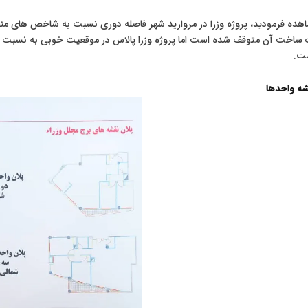
ت.
شه واحدها