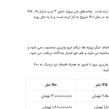
این پروژه اسکلت طبقه 5 (4 منفی و 1 طبقه مثبت) را زده است. واحدهای این پروژه دارای 3 تیپ متراژ 110 ، 125
و 150 متری میباشد که تیپ اول دو خوابه و دو تیپ بعدی بصورت سه خواب می باشند. این پروژه در سال 1401 شروع به کار کرده است و تا به حال روند
 خلاف دیگر پروژه ها، تراکم جزو واریزی محسوب نمی شود و
 محاسبه می شود و هم حق امتیاز جداگانه دریافت می شود.
، هزینه تراکم متری 20 میلیون محاسبه شده است و همچنین واریزی بروز تا امروز به همراه اقساط نیز نزدیک به 700
یید:
125 متر
150 متر
 تومان
3,000,000,000 تومان
تومان
1,200,000,000 تومان