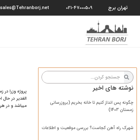
رش
تهران برج
sales@Tehranborj.net
021-47000509
ه
حتوا
جستجو
جستجو
کردن
کردن
نوشته های اخیر
چگونه پس انداز کنیم تا خانه بخریم (بروزرسانی
میباشد و در هر طبقه آن 8 واحد مس
زمستان 1403)
شهرک راه آهن کجاست؟ بررسی موقعیت و اطلاعات