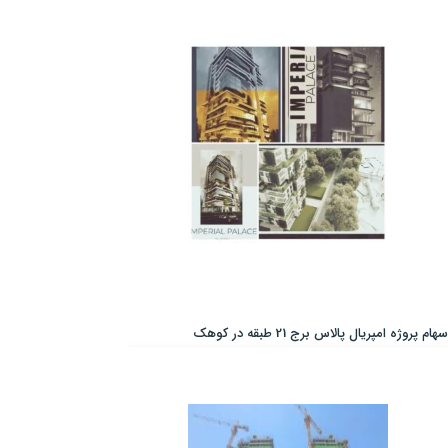
سهام پروژه امپریال پالاس برج 21 طبقه در کوهک