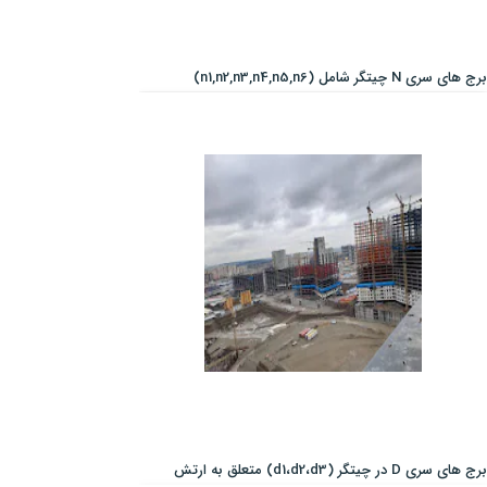
برج های سری N چیتگر شامل (n1,n2,n3,n4,n5,n6)
برج های سری D در چیتگر (d1،d2،d3) متعلق به ارتش